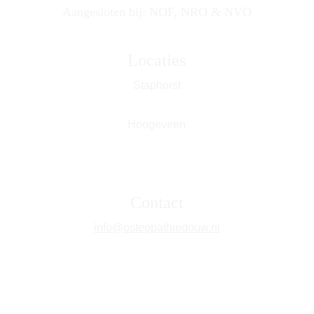
Aangesloten bij: NOF, NRO & NVO
Locaties
Staphorst
Hoogeveen
Contact
info@osteopathiedouw.nl
Tel: 
0616000838
WhatsApp: 0616000838
KVK: 90841638