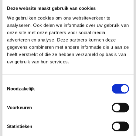
Sportblessures
Deze website maakt gebruik van cookies
Naast deze indicaties zijn er nog veel meer 
We gebruiken cookies om ons websiteverkeer te
indicaties voor een Osteopatische 
analyseren. Ook delen we informatie over uw gebruik van
behandeling. Zou u graag meer informatie 
onze site met onze partners voor social media,
willen? Neem dan gerust vrijblijvend contact 
adverteren en analyse. Deze partners kunnen deze
op om de mogelijkheden te bespreken.
gegevens combineren met andere informatie die u aan ze
heeft verstrekt of die ze hebben verzameld op basis van
AFSPRAAK MAKEN
uw gebruik van hun services.
Toestemmingsselectie
Mail: 
mark@osteopathiedouw.nl
Noodzakelijk
Tel: 0616000838
Voorkeuren
Statistieken