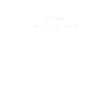
Contact
info@osteopathiedouw.nl
Tel: 
0616000838
WhatsApp: 0616000838
KVK: 90841638
AGB: 90093021