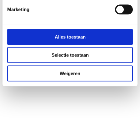
Marketing
Alles toestaan
Selectie toestaan
Weigeren
Heeft u vragen?
Als u vragen heeft over de 
behandelmogelijkheden neem 
gerust contact met mij op om de 
mogelijkheden te bespreken.