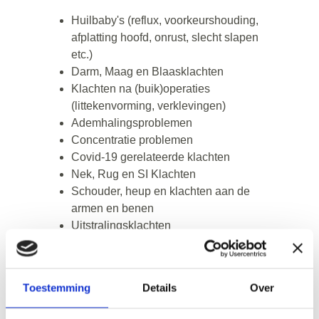
Huilbaby's (reflux, voorkeurshouding, 
afplatting hoofd, onrust, slecht slapen 
etc.)
Darm, Maag en Blaasklachten
Klachten na (buik)operaties 
(littekenvorming, verklevingen)
Ademhalingsproblemen
Concentratie problemen
Covid-19 gerelateerde klachten
Nek, Rug en SI Klachten
Schouder, heup en klachten aan de 
armen en benen
Uitstralingsklachten
Hoofdpijn
Kaakproblemen en oorsuizen
Stressklachten
Toestemming
Details
Over
Spierproblemen
Slaapproblemen