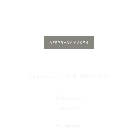
Of maak direct een 
afspraak online
AFSPRAAK MAKEN
Aangesloten bij: NOF, NRO & NVO
Locaties
Staphorst
Hoogeveen